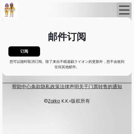
首页
消息
邮件订阅
邮件订阅
订阅
您可以随时取消订阅。除了来自不眠遊戯ライオン的更新外，您不会收到
任何其他邮件。
帮助中心
条款
隐私政策
法律声明
关于门票转售的通知
©
Zaiko
K.K.
•
版权所有